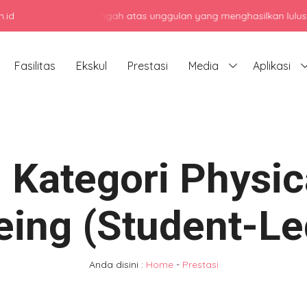
.id
olah menengah atas unggulan yang menghasilkan lulusan berkarakter
Fasilitas
Ekskul
Prestasi
Media
Aplikasi
 Kategori Physic
eing (Student-Le
Anda disini :
Home
-
Prestasi