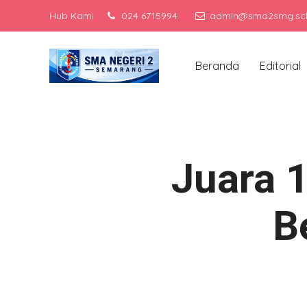
Hub Kami
024 6715994
admin@sma2smg.sch
Menjadi sek
Beranda
Editorial
Juara 1
B