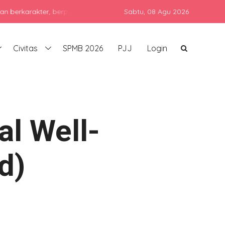
, berprestasi, dan siap bersaing di era global dengan tetap menju
Sabtu,
08 Agu 2026
Civitas
SPMB 2026
PJJ
Login
al Well-
d)