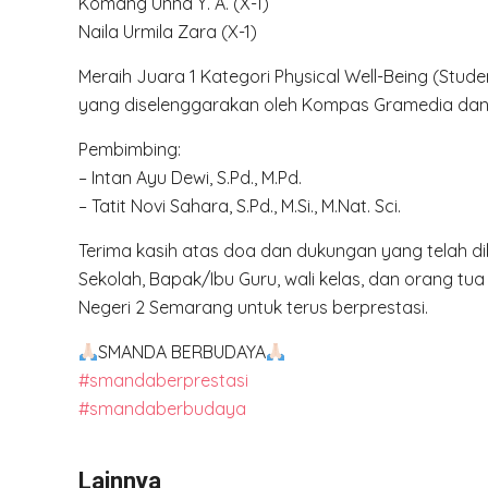
Komang Unna Y. A. (X-1)
Naila Urmila Zara (X-1)
Meraih Juara 1 Kategori Physical Well-Being (Stud
yang diselenggarakan oleh Kompas Gramedia dan U
Pembimbing:
– Intan Ayu Dewi, S.Pd., M.Pd.
– ⁠Tatit Novi Sahara, S.Pd., M.Si., M.Nat. Sci.
Terima kasih atas doa dan dukungan yang telah diber
Sekolah, Bapak/Ibu Guru, wali kelas, dan orang t
Negeri 2 Semarang untuk terus berprestasi.
SMANDA BERBUDAYA
#smandaberprestasi
#smandaberbudaya
Lainnya