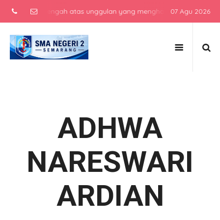
ekolah menengah atas unggulan yang menghasilkan lulusan berkarakt
07 Agu 2026
ADHWA
NARESWARI
ARDIAN