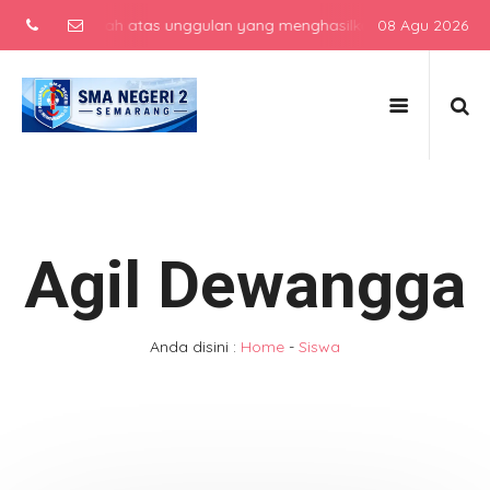
lah menengah atas unggulan yang menghasilkan lulusan berkarakter, 
08 Agu 2026
Agil Dewangga
Anda disini :
Home
-
Siswa