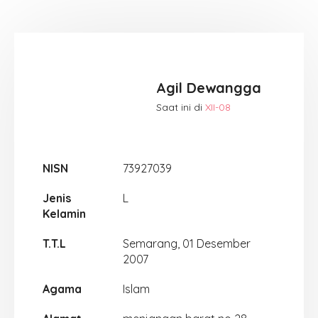
Agil Dewangga
Saat ini di
XII-08
NISN
73927039
Jenis
L
Kelamin
T.T.L
Semarang, 01 Desember
2007
Agama
Islam