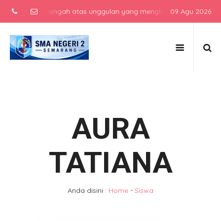
sekolah menengah atas unggulan yang menghasilkan lulusan berkarak
09 Agu 2026
AURA
TATIANA
Anda disini :
Home
-
Siswa