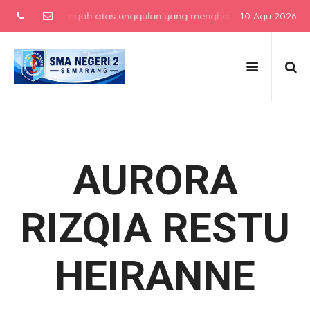
ekolah menengah atas unggulan yang menghasilkan lulusan berkarakte
10 Agu 2026
AURORA
RIZQIA RESTU
HEIRANNE