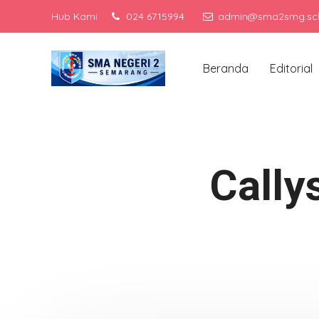
Hub Kami
024 6715994
admin@sma2smg.sch
Me
Beranda
Editorial
Cally