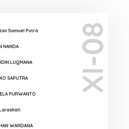
XI-08
tan Samuel Putra
AN NANDA
UDIN LUQMANA
KO SAPUTRA
IELA PURWANTO
 Larashati
OHAN WARDANA