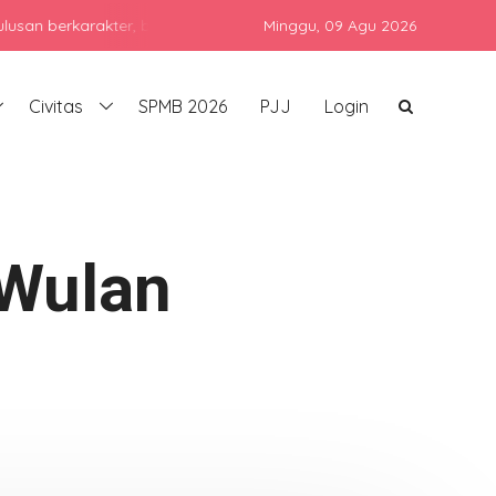
karakter, berprestasi, dan siap bersaing di era global dengan tet
Minggu,
09 Agu 2026
Civitas
SPMB 2026
PJJ
Login
 Wulan