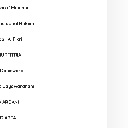
hraf Maulana
ulaanal Hakiim
l Al Fikri
NURFITRIA
 Daniswara
a Jayawardhani
A ARDANI
LDIARTA