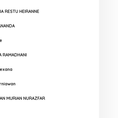
IA RESTU HEIRANNE
 ANANDA
ne
IA RAMADHANI
Rexana
urniawan
AN MURIAN NURAZFAR