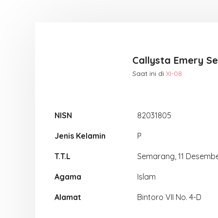
Callysta Emery S
Saat ini di
XI-08
NISN
82031805
Jenis Kelamin
P
T.T.L
Semarang, 11 Desemb
Agama
Islam
Alamat
Bintoro VII No. 4-D