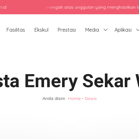
.id
njadi sekolah menengah atas unggulan yang menghasilkan lulusan ber
Fasilitas
Ekskul
Prestasi
Media
Aplikasi
sta Emery Sekar
Anda disini :
Home
-
Siswa