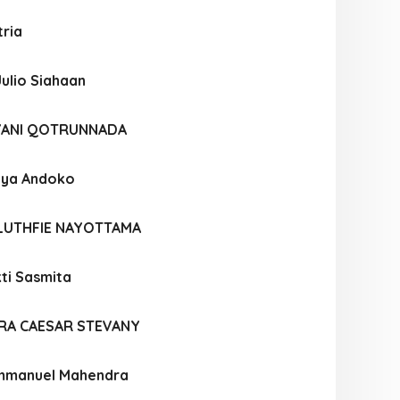
tria
ulio Siahaan
IYANI QOTRUNNADA
atya Andoko
LUTHFIE NAYOTTAMA
ti Sasmita
RA CAESAR STEVANY
Immanuel Mahendra