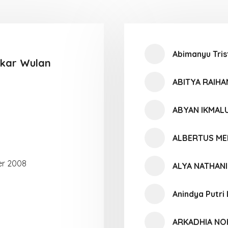
Abimanyu Tris
ekar Wulan
ABITYA RAIH
ABYAN IKMAL
ALBERTUS ME
er 2008
ALYA NATHAN
Anindya Putri
ARKADHIA N