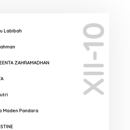
XII-10
u Labibah
 Rahman
UEENTA ZAHRAMADHAN
TA
utri
la Maden Pandara
STINE