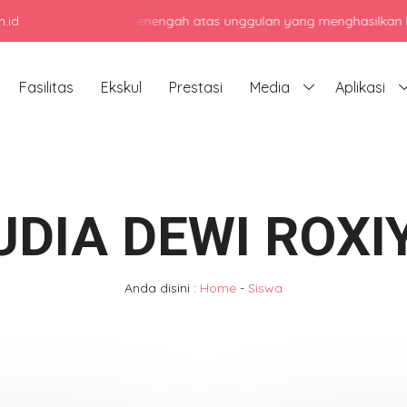
.id
njadi sekolah menengah atas unggulan yang menghasilkan lulusan be
Fasilitas
Ekskul
Prestasi
Media
Aplikasi
UDIA DEWI ROXI
Anda disini :
Home
-
Siswa