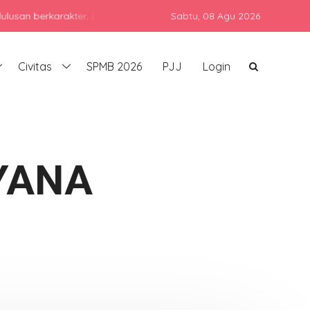
rkarakter, berprestasi, dan siap bersaing di era global dengan te
Sabtu,
08 Agu 2026
Civitas
SPMB 2026
PJJ
Login
YANA