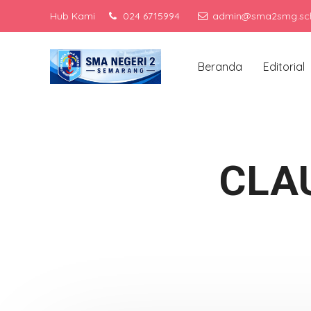
Hub Kami
024 6715994
admin@sma2smg.sch
Me
Beranda
Editorial
CLA