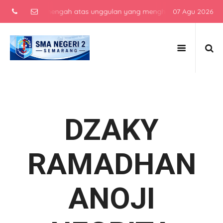
sekolah menengah atas unggulan yang menghasilkan lulusan berkarak
07 Agu 2026
DZAKY
RAMADHAN
ANOJI