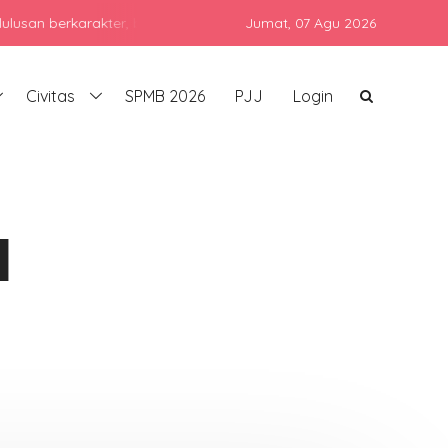
rkarakter, berprestasi, dan siap bersaing di era global dengan tet
Jumat,
07 Agu 2026
Civitas
SPMB 2026
PJJ
Login
I