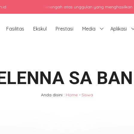
.id
njadi sekolah menengah atas unggulan yang menghasilkan lulusan be
Fasilitas
Ekskul
Prestasi
Media
Aplikasi
ELENNA SA BAN
Anda disini :
Home
-
Siswa