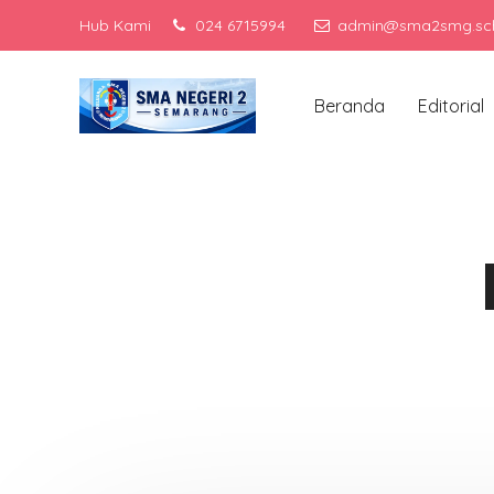
Hub Kami
024 6715994
admin@sma2smg.sch
Me
Beranda
Editorial