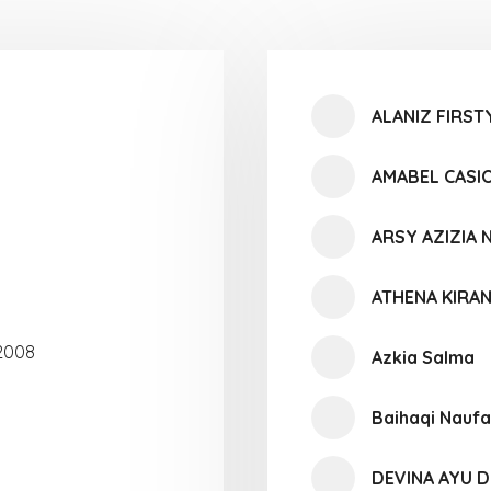
ALANIZ FIRST
AMABEL CASI
ARSY AZIZIA
ATHENA KIRA
2008
Azkia Salma
Baihaqi Naufal
DEVINA AYU D