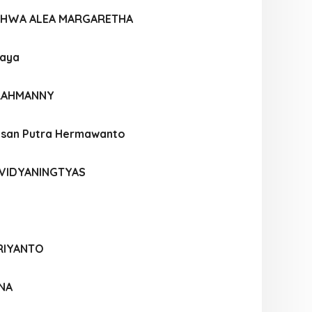
AHWA ALEA MARGARETHA
jaya
 RAHMANNY
hsan Putra Hermawanto
EVIDYANINGTYAS
RIYANTO
NA