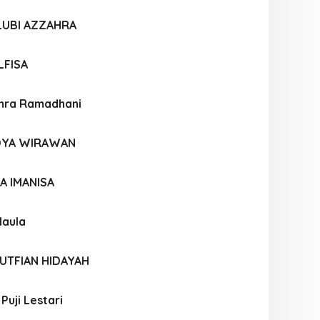
LUBI AZZAHRA
LFISA
hra Ramadhani
DYA WIRAWAN
A IMANISA
Maula
TFIAN HIDAYAH
 Puji Lestari