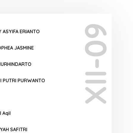
XII-09
Y ASYIFA ERIANTO
OPHEA JASMINE
 NURHINDARTO
NI PUTRI PURWANTO
 Aqil
YAH SAFITRI