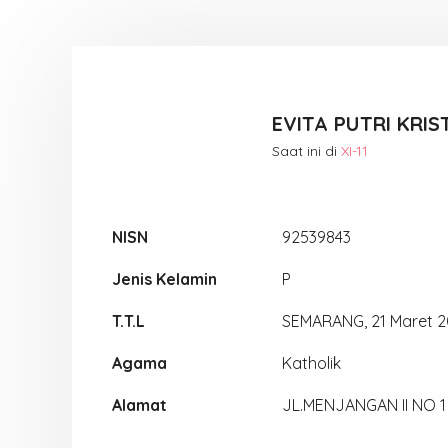
EVITA PUTRI KRIS
Saat ini di
XI-11
NISN
92539843
Jenis Kelamin
P
T.T.L
SEMARANG, 21 Maret 
Agama
Katholik
Alamat
JL.MENJANGAN II NO 