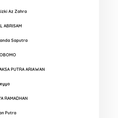
Rizki Az Zahra
L ABRISAM
nanda Saputra
TYOBOMO
AKSA PUTRA ARIAWAN
deyya
YA RAMADHAN
an Putra