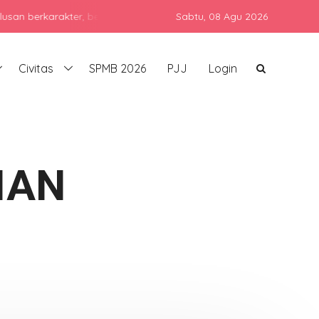
karakter, berprestasi, dan siap bersaing di era global dengan teta
Sabtu,
08 Agu 2026
Civitas
SPMB 2026
PJJ
Login
IAN