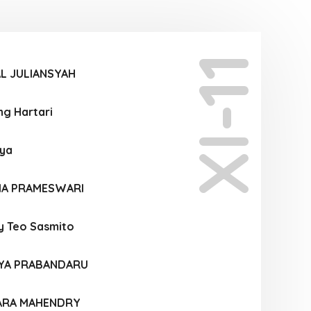
XI-11
L JULIANSYAH
ng Hartari
ya
TIA PRAMESWARI
y Teo Sasmito
YA PRABANDARU
ARA MAHENDRY