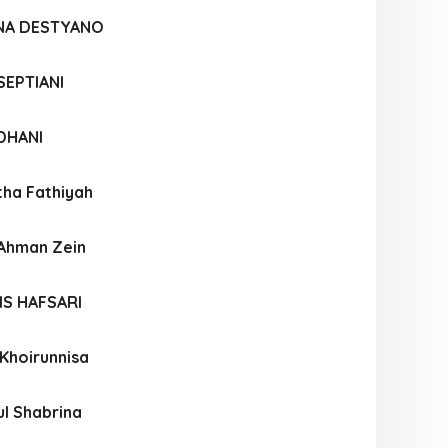
ANA DESTYANO
SEPTIANI
DHANI
tha Fathiyah
RAhman Zein
IS HAFSARI
Khoirunnisa
l Shabrina