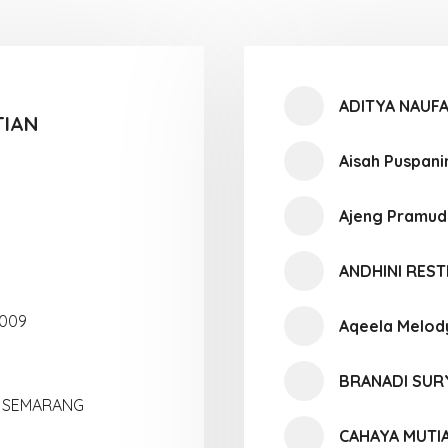
ADITYA NAUFA
TIAN
Aisah Puspani
Ajeng Pramud
ANDHINI RES
2009
Aqeela Melod
BRANADI SUR
1 SEMARANG
CAHAYA MUTI