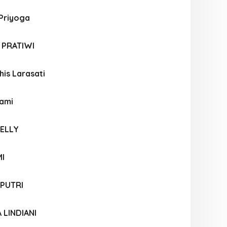
 Priyoga
 PRATIWI
his Larasati
tami
SELLY
I
 PUTRI
 LINDIANI