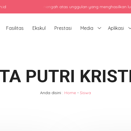
.id
jadi sekolah menengah atas unggulan yang menghasilkan lulusan ber
Fasilitas
Ekskul
Prestasi
Media
Aplikasi
ITA PUTRI KRIST
Anda disini :
Home
-
Siswa