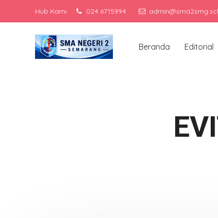
Hub Kami
024 6715994
admin@sma2smg.sch
Men
Beranda
Editorial
EV