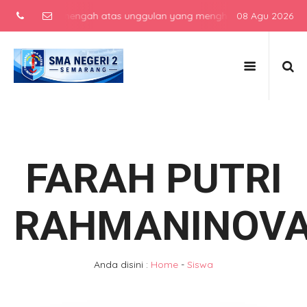
sekolah menengah atas unggulan yang menghasilkan lulusan berkarak
08 Agu 2026
FARAH PUTRI
RAHMANINOV
Anda disini :
Home
-
Siswa