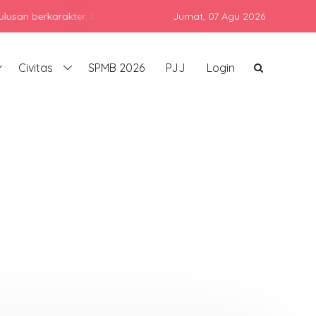
karakter, berprestasi, dan siap bersaing di era global dengan tet
Jumat,
07 Agu 2026
Civitas
SPMB 2026
PJJ
Login