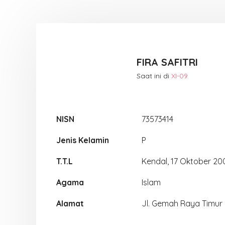
FIRA SAFITRI
Saat ini di
XI-09
NISN
73573414
Jenis Kelamin
P
T.T.L
Kendal, 17 Oktober 20
Agama
Islam
Alamat
Jl. Gemah Raya Timur