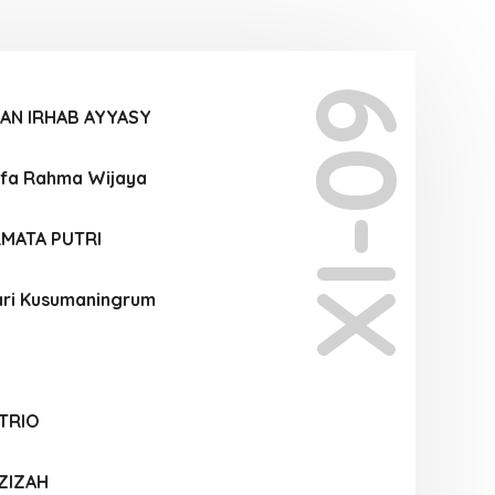
XI-09
AN IRHAB AYYASY
ifa Rahma Wijaya
RMATA PUTRI
ari Kusumaningrum
TRIO
ZIZAH