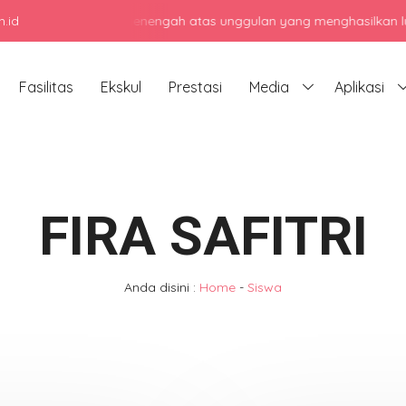
.id
njadi sekolah menengah atas unggulan yang menghasilkan lulusan ber
Fasilitas
Ekskul
Prestasi
Media
Aplikasi
FIRA SAFITRI
Anda disini :
Home
-
Siswa