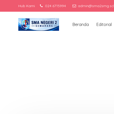
Hub Kami
024 6715994
admin@sma2smg.sch
Me
Beranda
Editorial