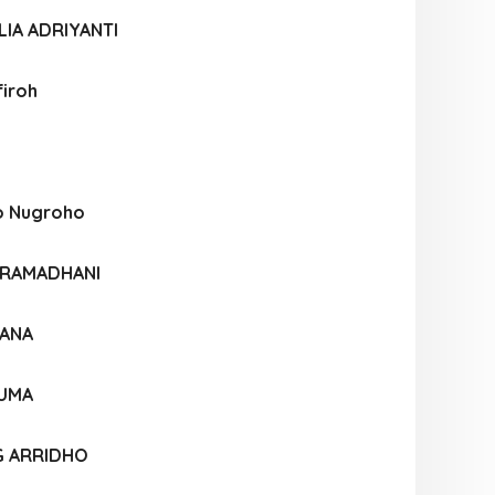
IA ADRIYANTI
firoh
o Nugroho
I RAMADHANI
IANA
SUMA
G ARRIDHO