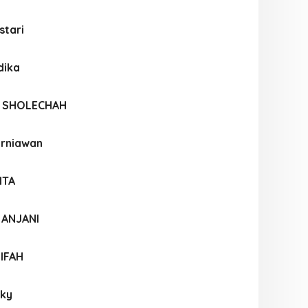
stari
dika
S SHOLECHAH
urniawan
ITA
 ANJANI
IFAH
ky