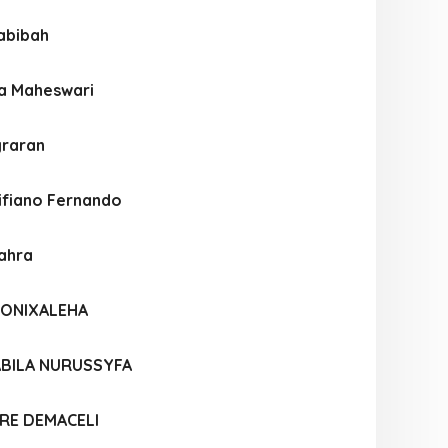
abibah
ya Maheswari
graran
fiano Fernando
Zahra
MONIXALEHA
BILA NURUSSYFA
RE DEMACELI