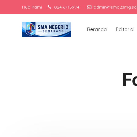
Hub Kami
024 6715994
admin@sma2smg.sch
Menja
Beranda
Editorial
F