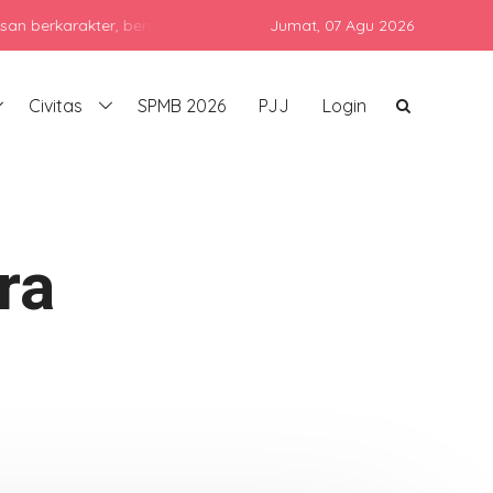
rakter, berprestasi, dan siap bersaing di era global dengan tetap
Jumat,
07 Agu 2026
Civitas
SPMB 2026
PJJ
Login
ra