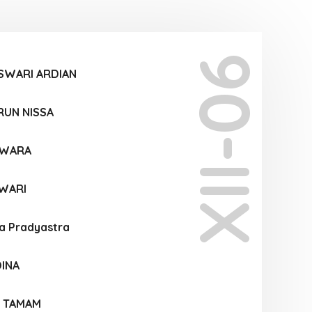
XII-06
SWARI ARDIAN
RUN NISSA
SWARA
WARI
a Pradyastra
INA
U TAMAM