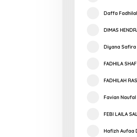
Daffa Fadhila
DIMAS HENDR
Diyana Safira
FADHILA SHA
FADHILAH RA
Favian Naufa
FEBI LAILA SA
Hafizh Aufaa 