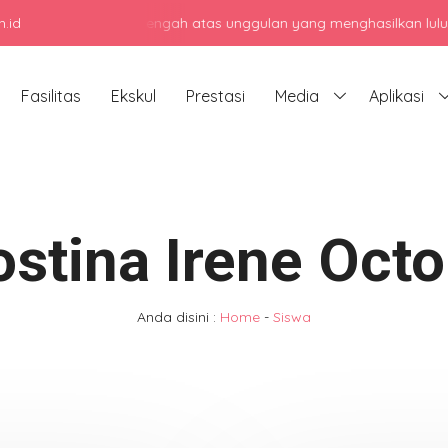
.id
di sekolah menengah atas unggulan yang menghasilkan lulusan berka
Fasilitas
Ekskul
Prestasi
Media
Aplikasi
ostina Irene Octo
Anda disini :
Home
-
Siswa