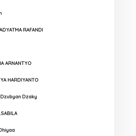
h
ADYATMA RAFANDI
FIA ARNANTYO
SYA HARDIYANTO
l Dzubyan Dzaky
LSABILA
Dhiyaa