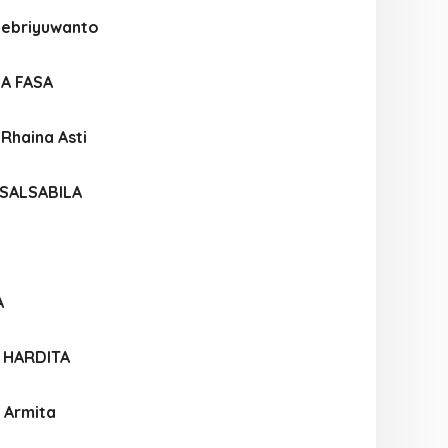
Febriyuwanto
IA FASA
 Rhaina Asti
 SALSABILA
A
 HARDITA
 Armita