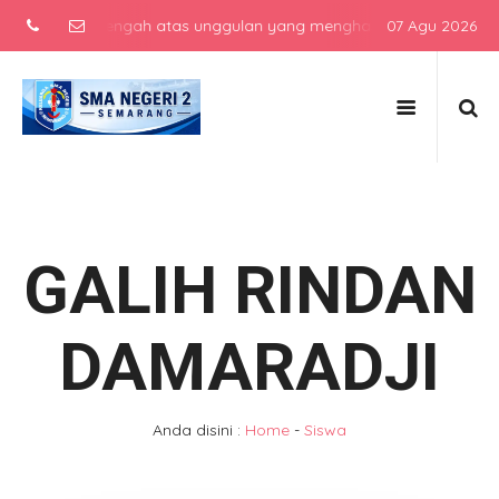
ekolah menengah atas unggulan yang menghasilkan lulusan berkarakt
07 Agu 2026
GALIH RINDAN
DAMARADJI
Anda disini :
Home
-
Siswa