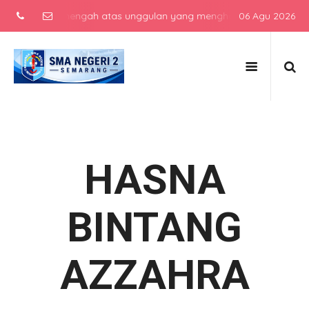
sekolah menengah atas unggulan yang menghasilkan lulusan berkarakt
06 Agu 2026
HASNA
BINTANG
AZZAHRA