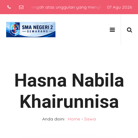
sekolah menengah atas unggulan yang menghasilkan lulusan berkarak
07 Agu 2026
Hasna Nabila
Khairunnisa
Anda disini :
Home
-
Siswa