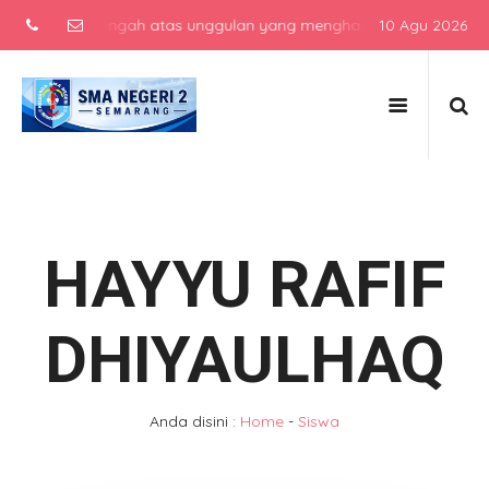
ekolah menengah atas unggulan yang menghasilkan lulusan berkarakte
10 Agu 2026
HAYYU RAFIF
DHIYAULHAQ
Anda disini :
Home
-
Siswa