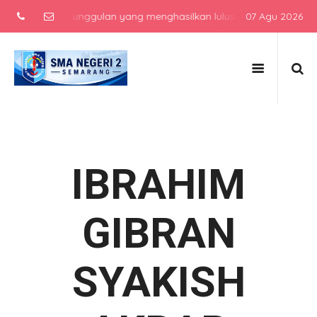
engah atas unggulan yang menghasilkan lulusan berkarakter, berpre
07 Agu 2026
IBRAHIM
GIBRAN
SYAKISH