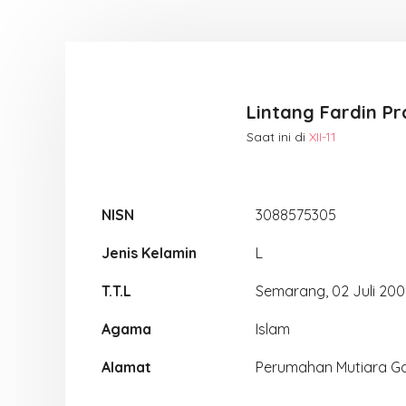
Lintang Fardin P
Saat ini di
XII-11
NISN
3088575305
Jenis Kelamin
L
T.T.L
Semarang, 02 Juli 20
Agama
Islam
Alamat
Perumahan Mutiara Gad