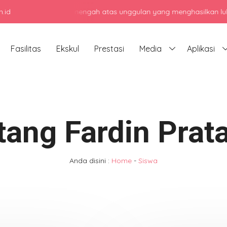
.id
jadi sekolah menengah atas unggulan yang menghasilkan lulusan berk
Fasilitas
Ekskul
Prestasi
Media
Aplikasi
tang Fardin Pra
Anda disini :
Home
-
Siswa