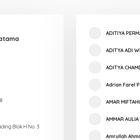
ADITIYA PER
ratama
ADITYA ADI 
ADITYA CHAM
Adrian Farel 
08
AMAR MIFTA
AMMAR AULIA
ing Blok H No. 3
Amrullah Ahm