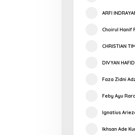
ARFI INDRAY
Choirul Hanif 
CHRISTIAN T
DIVYAN HAFI
Faza Zidni Ad
Feby Ayu Rara
Ignatius Arie
Ikhsan Ade Ku