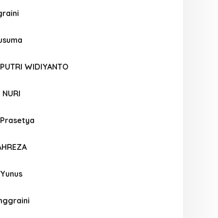
graini
Kusuma
 PUTRI WIDIYANTO
 NURI
 Prasetya
FAHREZA
 Yunus
nggraini