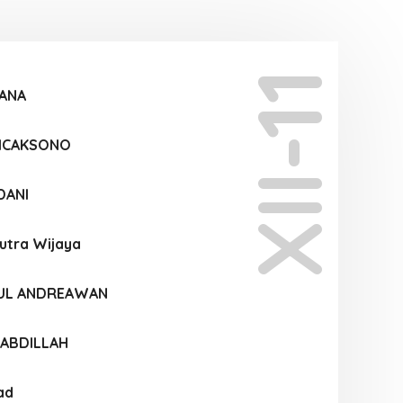
XII-11
MANA
WICAKSONO
DANI
Putra Wijaya
HUL ANDREAWAN
 ABDILLAH
ad