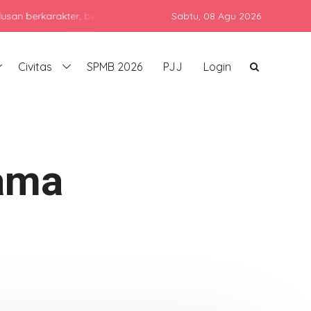
arakter, berprestasi, dan siap bersaing di era global dengan teta
Sabtu,
08 Agu 2026
Civitas
SPMB 2026
PJJ
Login
tama