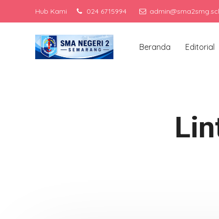
Hub Kami
024 6715994
admin@sma2smg.sch
Men
Beranda
Editorial
Lin