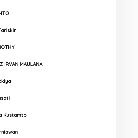
ANTO
Fariskin
IMOTHY
DZ IRVAN MAULANA
zkiya
sati
za Kustamto
rniawan