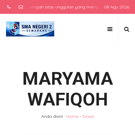
sekolah menengah atas unggulan yang menghasilkan lulusan berkarak
08 Agu 2026
MARYAMA
WAFIQOH
Anda disini :
Home
-
Siswa