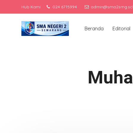
Hub Kami
024 6715994
admin@sma2smg.sch
Menjadi sekola
Beranda
Editorial
Muha