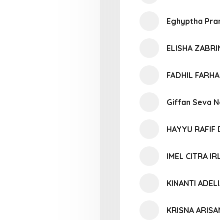
Eghyptha Pr
ELISHA ZABRI
FADHIL FARH
Giffan Seva N
HAYYU RAFIF
IMEL CITRA IR
KINANTI ADEL
KRISNA ARIS