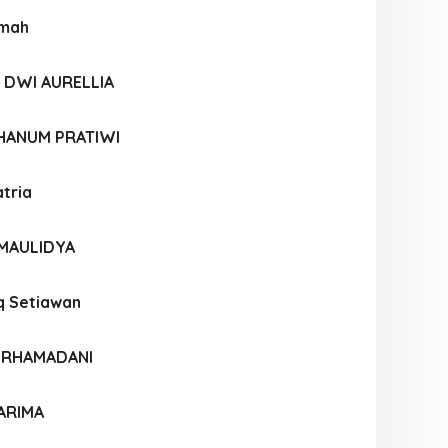
imah
 DWI AURELLIA
 HANUM PRATIWI
tria
 MAULIDYA
q Setiawan
A RHAMADANI
ARIMA