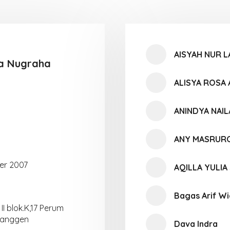
AISYAH NUR 
a Nugraha
ALISYA ROSA 
ANINDYA NAIL
ANY MASRUR
er 2007
AQILLA YULIA
Bagas Arif W
I blok.K,17 Perum
Mranggen
Dava Indra