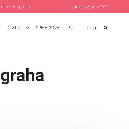
rprestasi, dan siap bersaing di era global dengan tetap menjunjun
Kamis,
06 Agu 2026
Civitas
SPMB 2026
PJJ
Login
graha