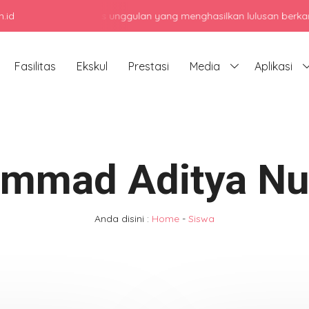
.id
h menengah atas unggulan yang menghasilkan lulusan berkarakter, be
Fasilitas
Ekskul
Prestasi
Media
Aplikasi
mmad Aditya Nu
Anda disini :
Home
-
Siswa