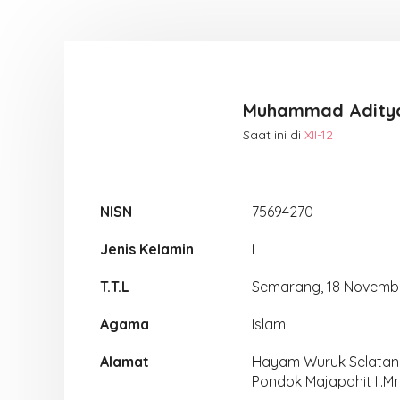
Muhammad Adity
Saat ini di
XII-12
NISN
75694270
Jenis Kelamin
L
T.T.L
Semarang, 18 Novemb
Agama
Islam
Alamat
Hayam Wuruk Selatan I
Pondok Majapahit II.