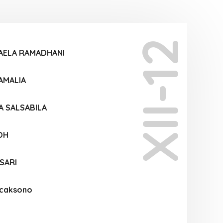
XII-12
LAELA RAMADHANI
AMALIA
A SALSABILA
OH
 SARI
icaksono