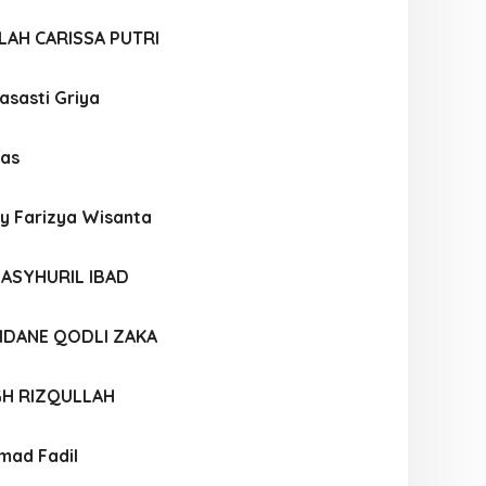
LAH CARISSA PUTRI
sasti Griya
as
 Farizya Wisanta
ASYHURIL IBAD
DANE QODLI ZAKA
GH RIZQULLAH
mad Fadil