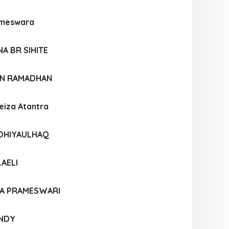
ameswara
NA BR SIHITE
AN RAMADHAN
eiza Atantra
 DHIYAULHAQ
LAELI
IA PRAMESWARI
ANDY