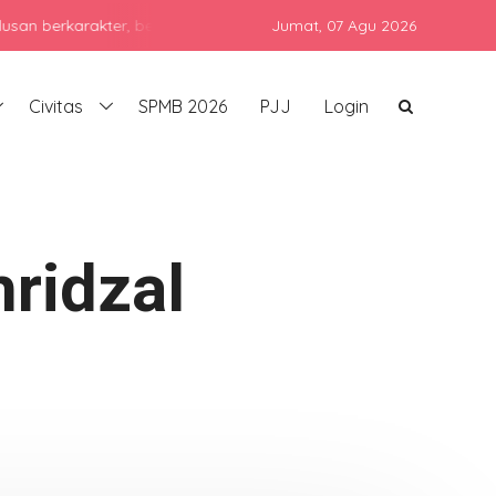
arakter, berprestasi, dan siap bersaing di era global dengan teta
Jumat,
07 Agu 2026
Civitas
SPMB 2026
PJJ
Login
ridzal