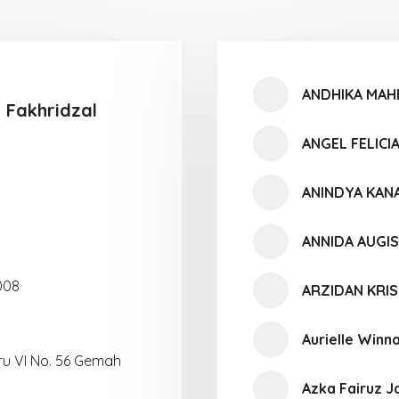
ANDHIKA MAH
Fakhridzal
ANGEL FELICI
ANINDYA KANA
ANNIDA AUGI
008
ARZIDAN KRIS
Aurielle Winn
ru VI No. 56 Gemah
Azka Fairuz J