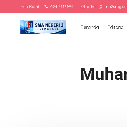
Hub Kami
024 6715994
admin@sma2smg.sch
Men
Beranda
Editorial
Muham