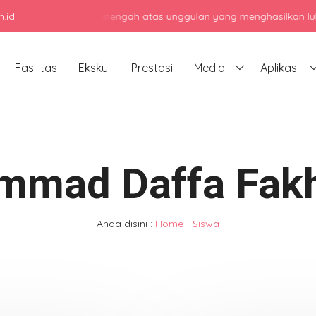
.id
jadi sekolah menengah atas unggulan yang menghasilkan lulusan berk
Fasilitas
Ekskul
Prestasi
Media
Aplikasi
mad Daffa Fakh
Anda disini :
Home
-
Siswa