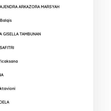
AJENDRA ARKAZORA MARSYAH
 Balqis
CA GISELLA TAMBUNAN
SAFITRI
Wicaksana
NA
ktavioni
ADELA