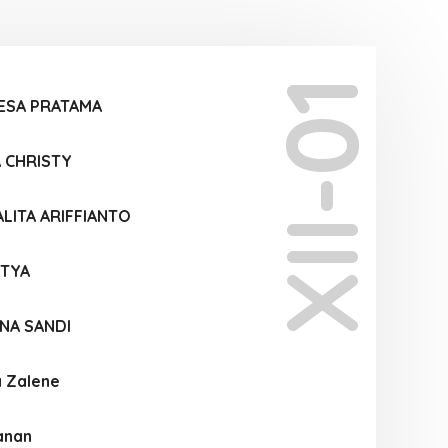
XII-01
ESA PRATAMA
A CHRISTY
LITA ARIFFIANTO
STYA
NA SANDI
a Zalene
anan