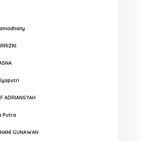
 Ramadhany
ARRIZKI
HASNA
lyaputri
EF ADRIANSYAH
a Putra
HANI GUNAWAN