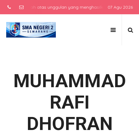
lah menengah atas unggulan yang menghasilkan lulusan berkarakter, 
07 Agu 2026
MUHAMMAD
RAFI
DHOFRAN