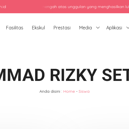
.id
jadi sekolah menengah atas unggulan yang menghasilkan lulusan berk
Fasilitas
Ekskul
Prestasi
Media
Aplikasi
MAD RIZKY SE
Anda disini :
Home
-
Siswa