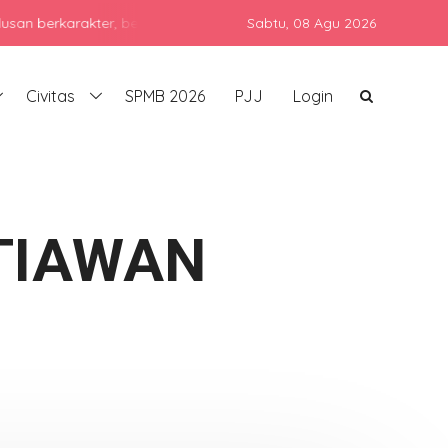
arakter, berprestasi, dan siap bersaing di era global dengan teta
Sabtu,
08 Agu 2026
Civitas
SPMB 2026
PJJ
Login
TIAWAN