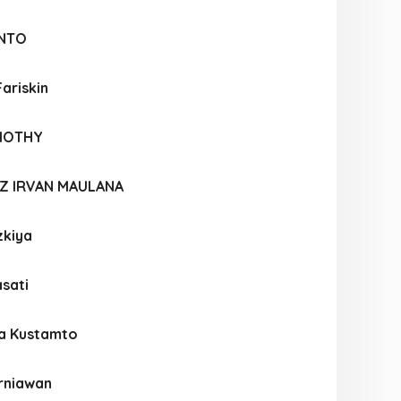
ANTO
Fariskin
IMOTHY
DZ IRVAN MAULANA
zkiya
sati
za Kustamto
rniawan