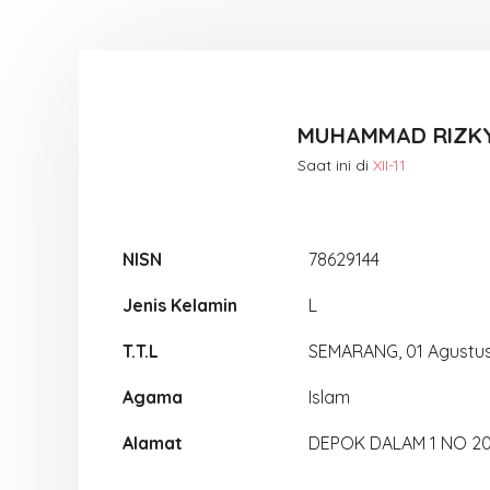
MUHAMMAD RIZK
Saat ini di
XII-11
NISN
78629144
Jenis Kelamin
L
T.T.L
SEMARANG, 01 Agustu
Agama
Islam
Alamat
DEPOK DALAM 1 NO 2