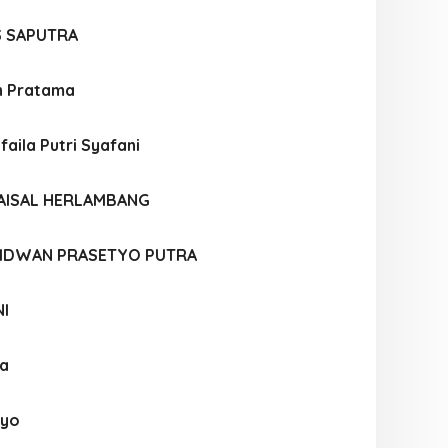
S SAPUTRA
n Pratama
aila Putri Syafani
AISAL HERLAMBANG
IDWAN PRASETYO PUTRA
NI
la
oyo