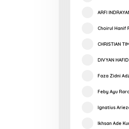
ARFI INDRAY
Choirul Hanif 
CHRISTIAN T
DIVYAN HAFI
Faza Zidni Ad
Feby Ayu Rara
Ignatius Arie
Ikhsan Ade Ku