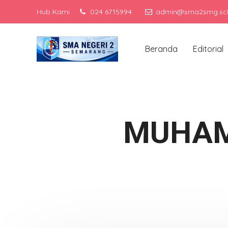
Hub Kami
024 6715994
admin@sma2smg.sch
Men
Beranda
Editorial
MUHAM