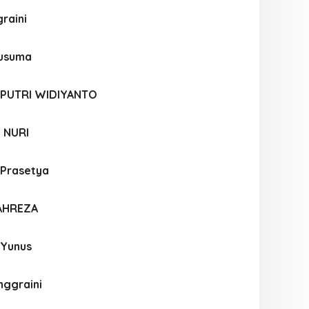
graini
Kusuma
 PUTRI WIDIYANTO
 NURI
 Prasetya
FAHREZA
 Yunus
nggraini