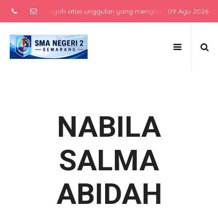
ekolah menengah atas unggulan yang menghasilkan lulusan berkarakt
09 Agu 2026
NABILA
SALMA
ABIDAH