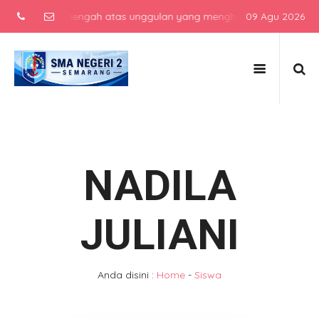
sekolah menengah atas unggulan yang menghasilkan lulusan berkarak
09 Agu 2026
NADILA
JULIANI
Anda disini :
Home
-
Siswa