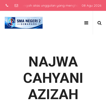
ekolah menengah atas unggulan yang menghasilkan lulusan berkarakt
08 Agu 2026
NAJWA
CAHYANI
AZIZAH