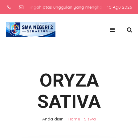
ekolah menengah atas unggulan yang menghasilkan lulusan berkarakte
10 Agu 2026
ORYZA
SATIVA
Anda disini :
Home
-
Siswa