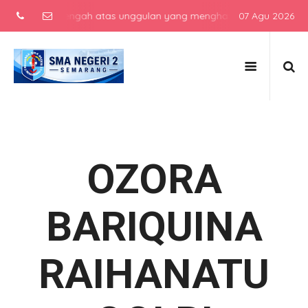
ekolah menengah atas unggulan yang menghasilkan lulusan berkarakte
07 Agu 2026
OZORA
BARIQUINA
RAIHANATU