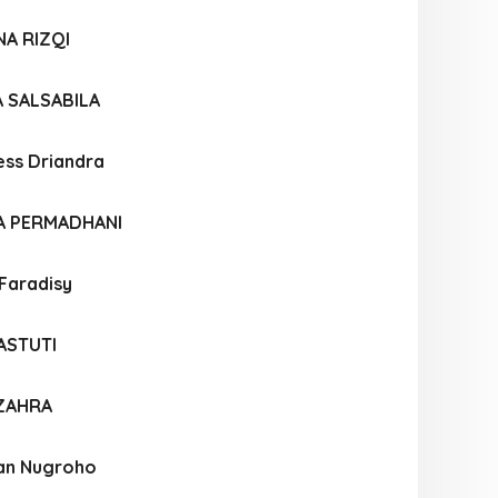
A RIZQI
 SALSABILA
ess Driandra
A PERMADHANI
Faradisy
ASTUTI
 ZAHRA
san Nugroho