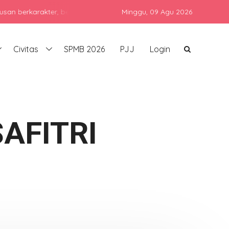
arakter, berprestasi, dan siap bersaing di era global dengan teta
Minggu,
09 Agu 2026
Civitas
SPMB 2026
PJJ
Login
AFITRI