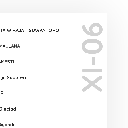
XI-06
PTA WIRAJATI SUWANTORO
 MAULANA
AMESTI
tya Saputera
RI
Dinejad
Riyanda