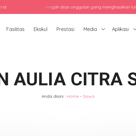
.id
jadi sekolah menengah atas unggulan yang menghasilkan lulusan berk
Fasilitas
Ekskul
Prestasi
Media
Aplikasi
N AULIA CITRA S
Anda disini :
Home
-
Siswa