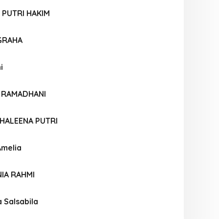
 PUTRI HAKIM
UGRAHA
i
A RAMADHANI
 KHALEENA PUTRI
Amelia
IA RAHMI
 Salsabila