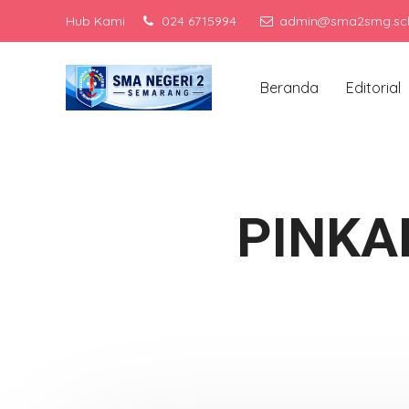
Hub Kami
024 6715994
admin@sma2smg.sch
Men
Beranda
Editorial
PINKA