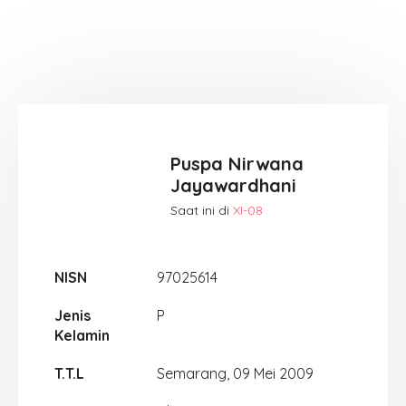
Puspa Nirwana
Jayawardhani
Saat ini di
XI-08
NISN
97025614
Jenis
P
Kelamin
T.T.L
Semarang, 09 Mei 2009