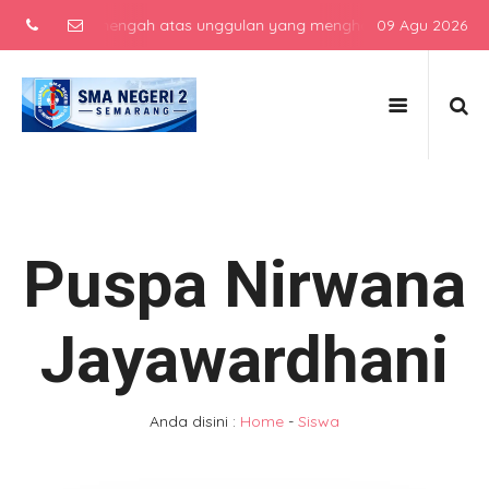
 sekolah menengah atas unggulan yang menghasilkan lulusan berkarak
09 Agu 2026
Puspa Nirwana
Jayawardhani
Anda disini :
Home
-
Siswa