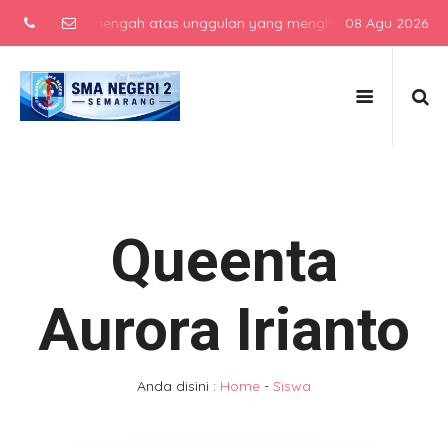
sekolah menengah atas unggulan yang menghasilkan lulusan berkarak
08 Agu 2026
Queenta
Aurora Irianto
Anda disini :
Home
-
Siswa