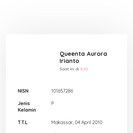
Queenta Aurora
Irianto
Saat ini di
X-10
NISN
101657286
Jenis
P
Kelamin
T.T.L
Makassar, 04 April 2010