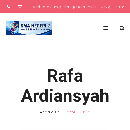
 sekolah menengah atas unggulan yang menghasilkan lulusan berkarak
07 Agu 2026
Rafa
Ardiansyah
Anda disini :
Home
-
Siswa