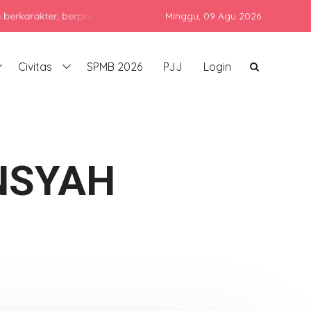
er, berprestasi, dan siap bersaing di era global dengan tetap men
Minggu,
09 Agu 2026
Civitas
SPMB 2026
PJJ
Login
NSYAH