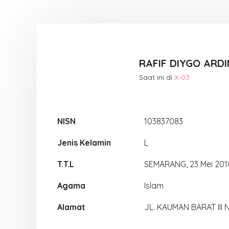
RAFIF DIYGO ARD
Saat ini di
X-03
NISN
103837083
Jenis Kelamin
L
T.T.L
SEMARANG, 23 Mei 201
Agama
Islam
Alamat
JL. KAUMAN BARAT III 