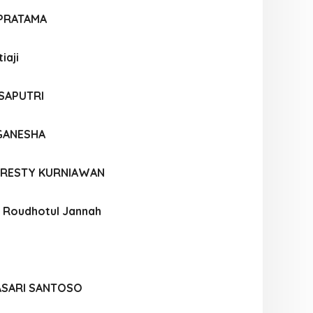
 PRATAMA
iaji
SAPUTRI
GANESHA
A RESTY KURNIAWAN
a Roudhotul Jannah
ASARI SANTOSO