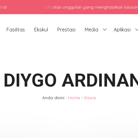
.id
sekolah menengah atas unggulan yang menghasilkan lulusan berkarakt
Fasilitas
Ekskul
Prestasi
Media
Aplikasi
F DIYGO ARDINA
Anda disini :
Home
-
Siswa