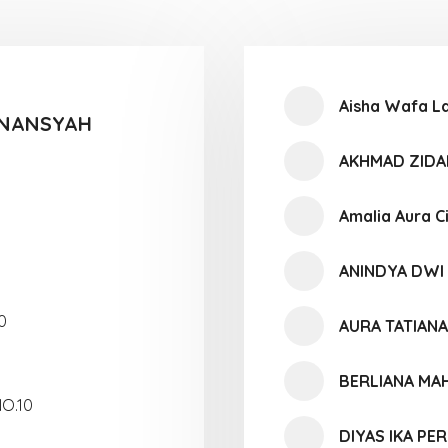
Aisha Wafa La
INANSYAH
AKHMAD ZIDA
Amalia Aura C
ANINDYA DWI
0
AURA TATIANA
BERLIANA MA
NO.10
DIYAS IKA PE