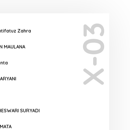
X-03
tifatuz Zahra
N MAULANA
inta
 ARYANI
HESWARI SURYADI
RMATA