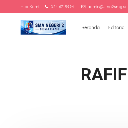
Hub Kami
024 6715994
admin@sma2smg.sch
Menjadi 
Beranda
Editorial
RAFI