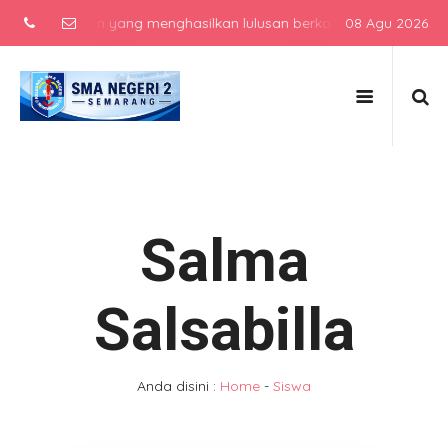
s unggulan yang menghasilkan lulusan berkarakter, berprestasi, da
08 Agu 2026
Salma
Salsabilla
Anda disini :
Home
-
Siswa