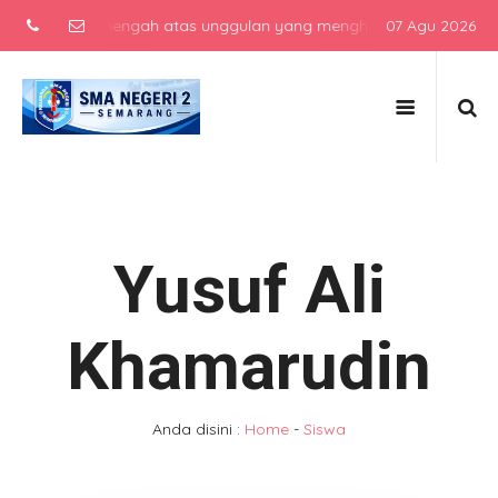
sekolah menengah atas unggulan yang menghasilkan lulusan berkarak
07 Agu 2026
Yusuf Ali
Khamarudin
Anda disini :
Home
-
Siswa