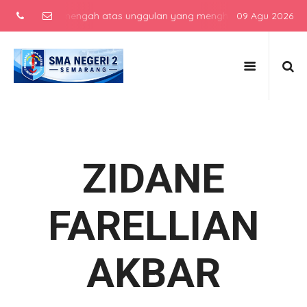
sekolah menengah atas unggulan yang menghasilkan lulusan berkarak
09 Agu 2026
ZIDANE
FARELLIAN
AKBAR