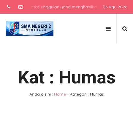
engah atas unggulan yang menghasilkan lulusan berkarakter, berpre
06 Agu 2026
Kat : Humas
Anda disini :
Home
-
Kategori : Humas