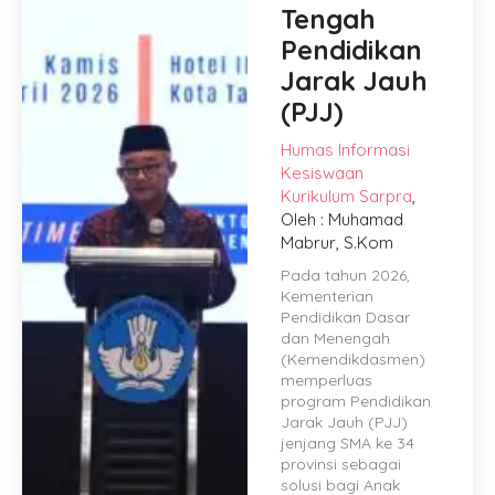
Tengah
Pendidikan
Jarak Jauh
(PJJ)
Humas
Informasi
Kesiswaan
Kurikulum
Sarpra
,
Oleh : Muhamad
Mabrur, S.Kom
Pada tahun 2026,
Kementerian
Pendidikan Dasar
dan Menengah
(Kemendikdasmen)
memperluas
program Pendidikan
Jarak Jauh (PJJ)
jenjang SMA ke 34
provinsi sebagai
solusi bagi Anak