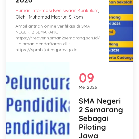
Humas
Informasi
Kesiswaan
Kurikulum
,
Oleh : Muhamad Mabrur, S.Kom
Ambil antrian online verifikasi di SMA
NEGERI 2 SEMARANG :
https://treaverin.sman2semarang.sch.id/
Halaman pendaftaran dll :
https://spmb.jatengprov.go.id
09
Mei 2026
SMA Negeri
2 Semarang
Sebagai
Piloting
Jawa