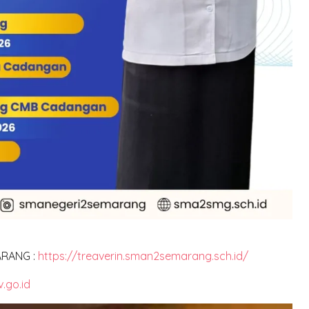
MARANG :
https://treaverin.sman2semarang.sch.id/
.go.id