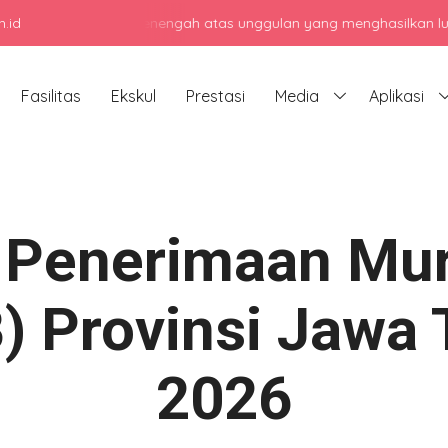
.id
ngah atas unggulan yang menghasilkan lulusan berkarakter, berprest
Fasilitas
Ekskul
Prestasi
Media
Aplikasi
 Penerimaan Mur
 Provinsi Jawa
2026