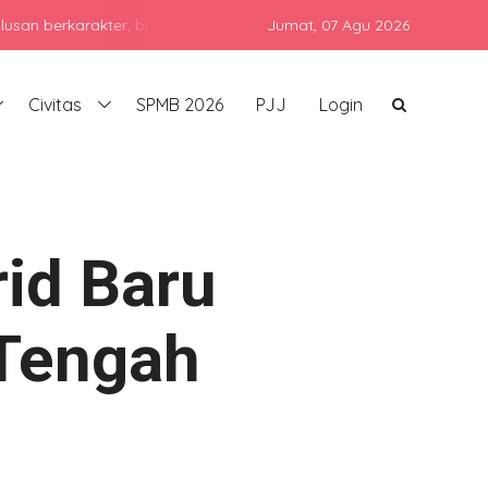
asi, dan siap bersaing di era global dengan tetap menjunjung ting
Jumat,
07 Agu 2026
Civitas
SPMB 2026
PJJ
Login
id Baru
 Tengah