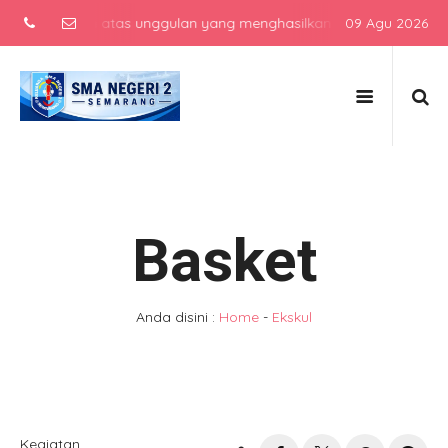
menengah atas unggulan yang menghasilkan lulusan berkarakter, berp
09 Agu 2026
Basket
Anda disini :
Home
-
Ekskul
Kegiatan