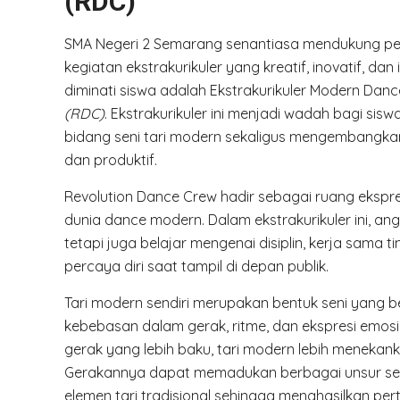
(RDC)”
SMA Negeri 2 Semarang senantiasa mendukung pen
kegiatan ekstrakurikuler yang kreatif, inovatif, dan 
diminati siswa adalah Ekstrakurikuler Modern Da
(RDC)
. Ekstrakurikuler ini menjadi wadah bagi sisw
bidang seni tari modern sekaligus mengembangkan
dan produktif.
Revolution Dance Crew hadir sebagai ruang ekspres
dunia dance modern. Dalam ekstrakurikuler ini, ang
tetapi juga belajar mengenai disiplin, kerja sama t
percaya diri saat tampil di depan publik.
Tari modern sendiri merupakan bentuk seni yang 
kebebasan dalam gerak, ritme, dan ekspresi emosi.
gerak yang lebih baku, tari modern lebih menekankan
Gerakannya dapat memadukan berbagai unsur seper
elemen tari tradisional sehingga menghasilkan per