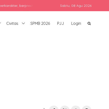
tasi, dan siap bersaing di era global dengan tetap menjunjung ting
Sabtu,
08 Agu 2026
Civitas
SPMB 2026
PJJ
Login