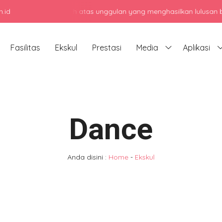
.id
ngah atas unggulan yang menghasilkan lulusan berkarakter, berpres
Fasilitas
Ekskul
Prestasi
Media
Aplikasi
Dance
Anda disini :
Home
-
Ekskul