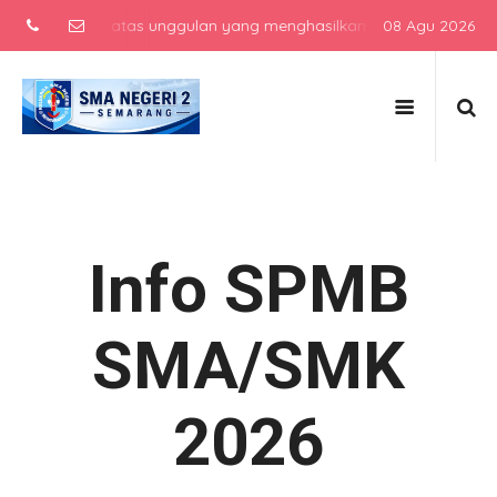
ngah atas unggulan yang menghasilkan lulusan berkarakter, berprest
08 Agu 2026
Info SPMB
SMA/SMK
2026