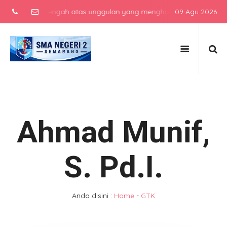
sekolah menengah atas unggulan yang menghasilkan lulusan berkarak
09 Agu 2026
Ahmad Munif,
S. Pd.I.
Anda disini :
Home
-
GTK