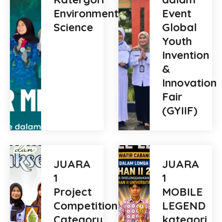
Environmental
Event
Science
Global
Youth
Invention
&
Innovation
Fair
(GYIIF)
JUARA
JUARA
1
1
Project
MOBILE
Competition
LEGEND
Category
kategori