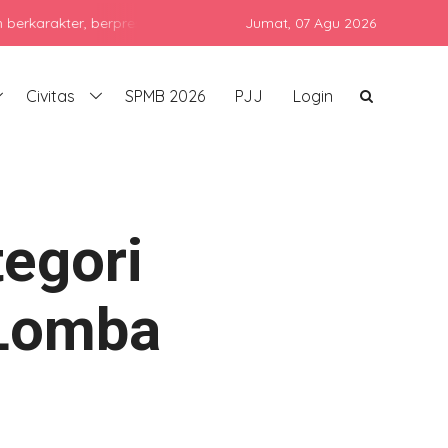
prestasi, dan siap bersaing di era global dengan tetap menjunjung 
Jumat,
07 Agu 2026
Civitas
SPMB 2026
PJJ
Login
egori
Lomba