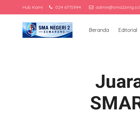
Hub Kami
024 6715994
admin@sma2smg.sch
Menjadi sekolah 
Beranda
Editorial
Juar
SMAR