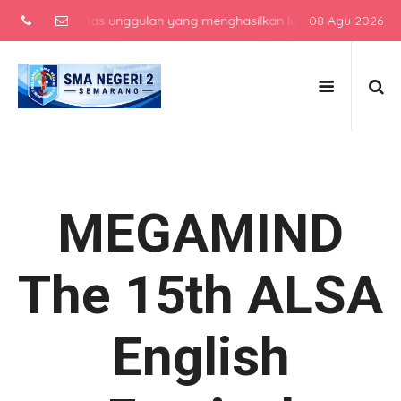
atas unggulan yang menghasilkan lulusan berkarakter, berprestasi,
08 Agu 2026
MEGAMIND
The 15th ALSA
English