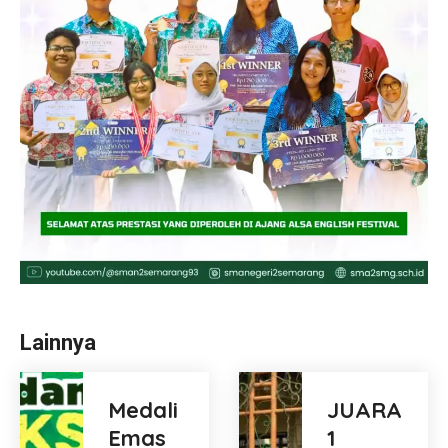
Lainnya
Medali
JUARA
Emas
1