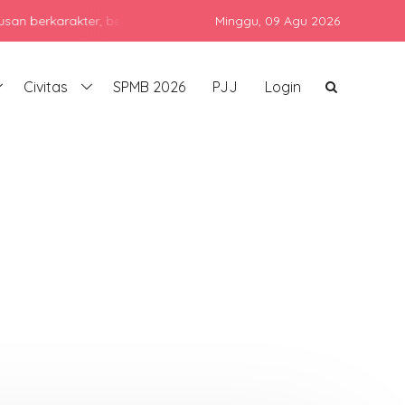
arakter, berprestasi, dan siap bersaing di era global dengan teta
Minggu,
09 Agu 2026
Civitas
SPMB 2026
PJJ
Login