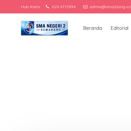
Hub Kami
024 6715994
admin@sma2smg.sch
Men
Beranda
Editorial