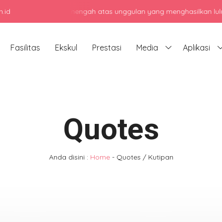
.id
jadi sekolah menengah atas unggulan yang menghasilkan lulusan berk
Fasilitas
Ekskul
Prestasi
Media
Aplikasi
Quotes
Anda disini :
Home
-
Quotes / Kutipan