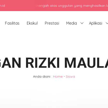
.id
jadi sekolah menengah atas unggulan yang menghasilkan lulusan ber
Fasilitas
Ekskul
Prestasi
Media
Aplikasi
AN RIZKI MAU
Anda disini :
Home
-
Siswa