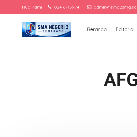
Hub Kami
024 6715994
admin@sma2smg.sch
Men
Beranda
Editorial
AFG