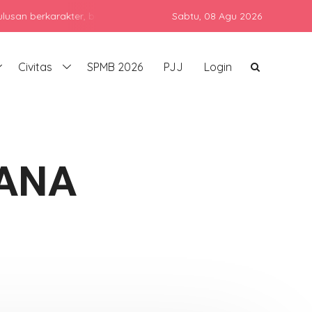
karakter, berprestasi, dan siap bersaing di era global dengan tet
Sabtu,
08 Agu 2026
Civitas
SPMB 2026
PJJ
Login
LANA