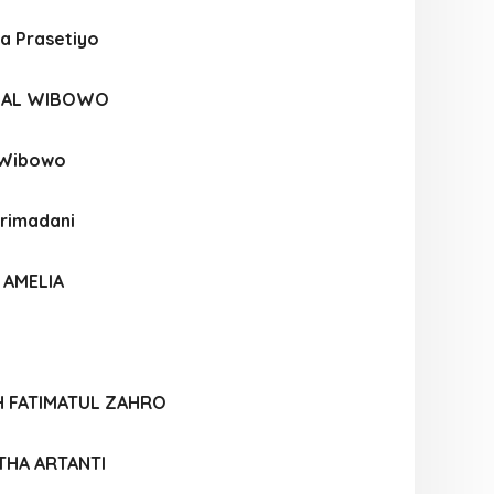
sa Prasetiyo
ZAL WIBOWO
i Wibowo
Primadani
 AMELIA
H FATIMATUL ZAHRO
THA ARTANTI