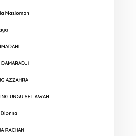
da Masloman
haya
AHMADANI
N DAMARADJI
NG AZZAHRA
TING UNGU SETIAWAN
i Dionna
IA RACHAN