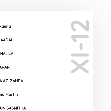
XI-12
 Rauna
 SAADAH
KHALILA
ARANI
RA AZ-ZAHRA
ina Martin
UN SASMITHA