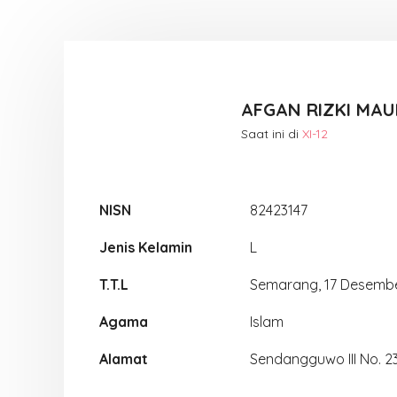
AFGAN RIZKI MA
Saat ini di
XI-12
NISN
82423147
Jenis Kelamin
L
T.T.L
Semarang, 17 Desemb
Agama
Islam
Alamat
Sendangguwo III No. 2