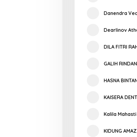
Danendra Ve
Dearlinov At
DILA FITRI R
GALIH RINDA
HASNA BINTA
KAISERA DEN
Kalila Mahast
KIDUNG AMAZ