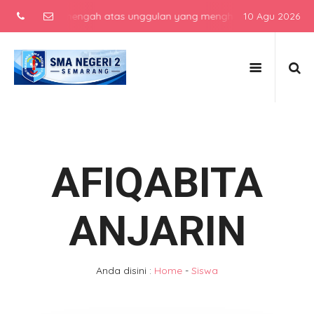
sekolah menengah atas unggulan yang menghasilkan lulusan berkarak
10 Agu 2026
AFIQABITA
ANJARIN
Anda disini :
Home
-
Siswa