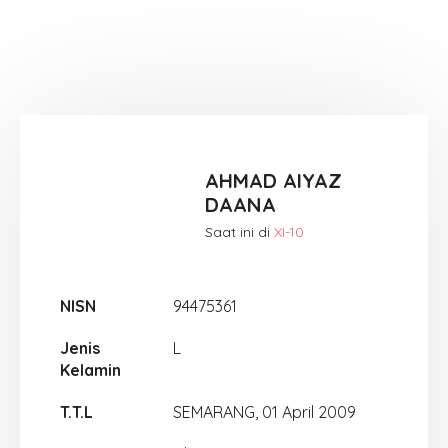
AHMAD AIYAZ
DAANA
Saat ini di
XI-10
NISN
94475361
Jenis
L
Kelamin
T.T.L
SEMARANG, 01 April 2009